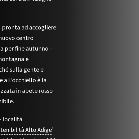
 pronta ad accogliere
, nuovo centro
ta per fine autunno -
a montagna e
ché sulla gente e
 all’occhiello è la
izzata in abete rosso
ibile.
 località
tenibilità Alto Adige
”