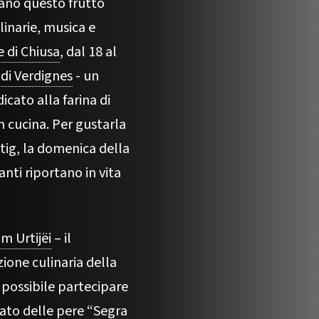
rano questo frutto
linarie, musica e
 di Chiusa
, dal 18 al
di Verdignes
- un
ato alla farina di
n cucina. Per gustarla
tig, la domenica della
anti riportano in vita
m Urtijëi
– il
one culinaria della
i possibile partecipare
ato delle pere “
Segra