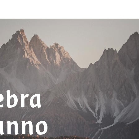
ebra
tunno