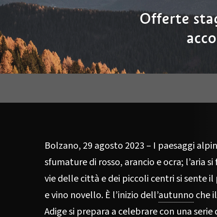
Offerte stag
acco
Bolzano, 29 agosto 2023 – I paesaggi alpini
sfumature di rosso, arancio e ocra; l’aria si 
vie delle città e dei piccoli centri si sente
e vino novello. È l’inizio dell’
autunno
che il
Adige si prepara a celebrare con una serie d