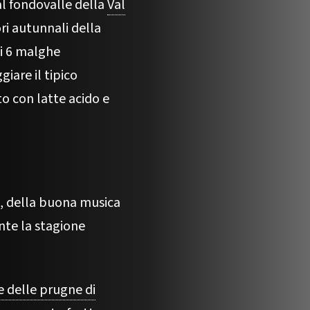
 al fondovalle della
Val
ri autunnali della
di 6 malghe
giare il tipico
o con latte acido e
e, della buona musica
ante la stagione
 delle prugne di