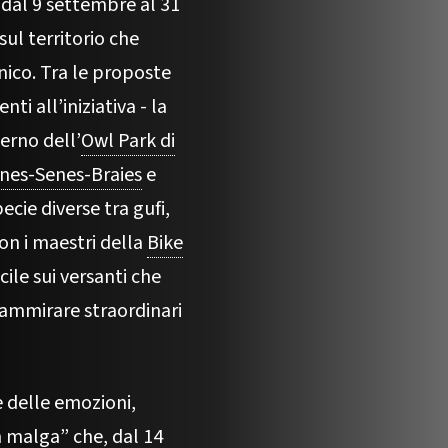
, dal 9 settembre al 31
sul territorio che
ico. Tra le proposte
nti all’iniziativa - la
terno dell’
Owl Park di
anes-Senes-Braies
e
ecie diverse tra gufi,
con i maestri della
Bike
cile sui versanti che
 ammirare straordinari
e delle emozioni,
n malga
” che, dal 14