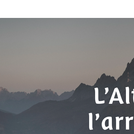
L’A
l’ar