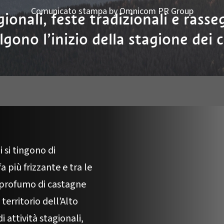
Comunicato stampa by Omnicom PR Group
ionali, feste tradizionali e rass
lgono l’inizio della stagione dei c
 si tingono di
fa più frizzante e tra le
 il profumo di castagne
 territorio dell’Alto
i attività stagionali,