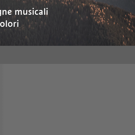
egne musicali
olori